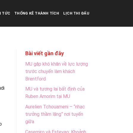
N TỨC
THỐNG KÊ THÀNH TÍCH
LỊCH THI ĐẤU
Bài viết gần đây
MU gặp khó khăn về lực lượng
trước chuyến làm khách
Brentford
udi
MU và tương lai bất định của
Ruben Amorim tại MU
Aurelien Tchouameni – “nhạc
trưởng thầm lặng” nơi tuyến
giữa
p
Casemiro và Estevao: Khoảnh