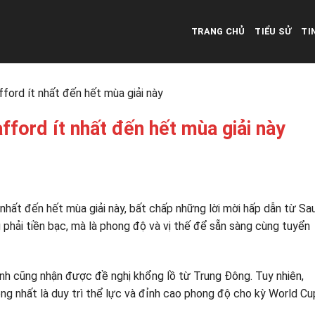
TRANG CHỦ
TIỂU SỬ
TI
fford ít nhất đến hết mùa giải này
fford ít nhất đến hết mùa giải này
t nhất đến hết mùa giải này, bất chấp những lời mời hấp dẫn từ Sa
 phải tiền bạc, mà là phong độ và vị thế để sẵn sàng cùng tuyển
anh cũng nhận được đề nghị khổng lồ từ Trung Đông. Tuy nhiên,
ng nhất là duy trì thể lực và đỉnh cao phong độ cho kỳ World Cu