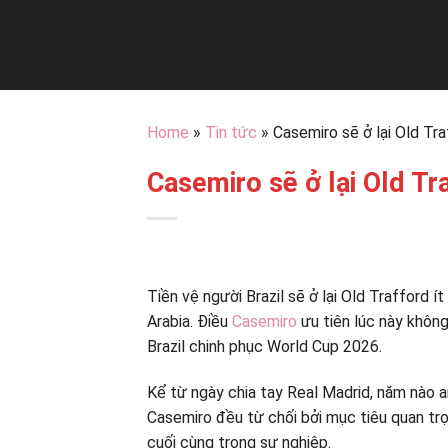
Bỏ
qua
nội
dung
Home
»
Tin tức
»
Casemiro sẽ ở lại Old Tra
Casemiro sẽ ở lại Old Tra
Tiền vệ người Brazil sẽ ở lại Old Trafford í
Arabia. Điều
Casemiro
ưu tiên lúc này không
Brazil chinh phục World Cup 2026.
Kể từ ngày chia tay Real Madrid, năm nào 
Casemiro đều từ chối bởi mục tiêu quan trọ
cuối cùng trong sự nghiệp.